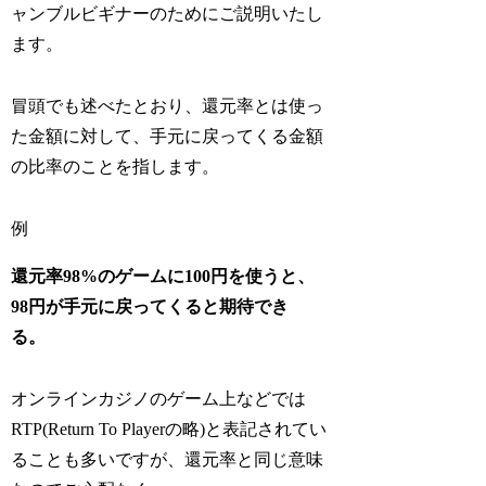
ャンブルビギナーのためにご説明いたし
ます。
冒頭でも述べたとおり、
還元率とは使っ
た金額に対して、手元に戻ってくる金額
の比率
のことを指します。
例
還元率98%のゲームに100円を使うと、
98円が手元に戻ってくると期待でき
る。
オンラインカジノのゲーム上などでは
RTP(Return To Playerの略)と表記されてい
ることも多いですが、還元率と同じ意味