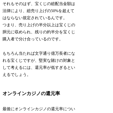
それもそのはず、宝くじの総配当金額は
法律により、総売り上げの50%を超えて
はならない規定されているんです。
つまり、売り上げの半分以上は宝くじの
胴元に収められ、残りの約半分を宝くじ
購入者で分け合っているのです。
もちろん当たれば文字通り億万長者にな
れる宝くじですが、堅実な賭けの対象と
して考えるには、還元率が低すぎるとい
えるでしょう。
オンラインカジノの還元率
最後にオンラインカジノの還元率につい