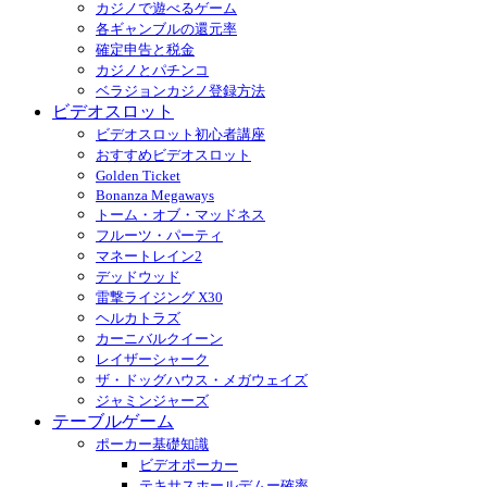
カジノで遊べるゲーム
各ギャンブルの還元率
確定申告と税金
カジノとパチンコ
ベラジョンカジノ登録方法
ビデオスロット
ビデオスロット初心者講座
おすすめビデオスロット
Golden Ticket
Bonanza Megaways
トーム・オブ・マッドネス
フルーツ・パーティ
マネートレイン2
デッドウッド
雷撃ライジング X30
ヘルカトラズ
カーニバルクイーン
レイザーシャーク
ザ・ドッグハウス・メガウェイズ
ジャミンジャーズ
テーブルゲーム
ポーカー基礎知識
ビデオポーカー
テキサスホールデムー確率