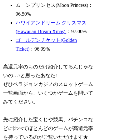
ムーンプリンセス(Moon Princess)：
96.50%
ハワイアンドリーム クリスマス
(Hawaiian Dream Xmas)
：97.00%
ゴールデンチケット(Golden
Ticket)
：96.99％
高還元率のものだけ紹介してるんじゃな
いの…?と思ったあなた!
ぜひベラジョンカジノのスロットゲーム
一覧画面から、いくつかゲームを開いて
みてください。
先に紹介した宝くじや競馬、パチンコな
どに比べてほとんどのゲームが高還元率
を持っているのがご覧いただけます★