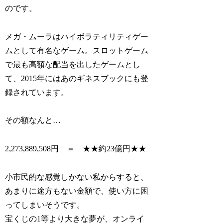
のです。
メガ・ムーラはハイボラティリティゲー
ムとして有名なゲーム。スロットゲーム
で最も高額な配当を出したゲームとし
て、2015年にはあのギネスブックにも登
録されています。
その額なんと…
2,273,889,508円 ＝ ★★約23億円★★
小市民的な感覚しかない私からすると、
あまりに途方もない金額で、使い方に困
ってしまいそうです。
宝くじの1等より大きな夢が、オンライ