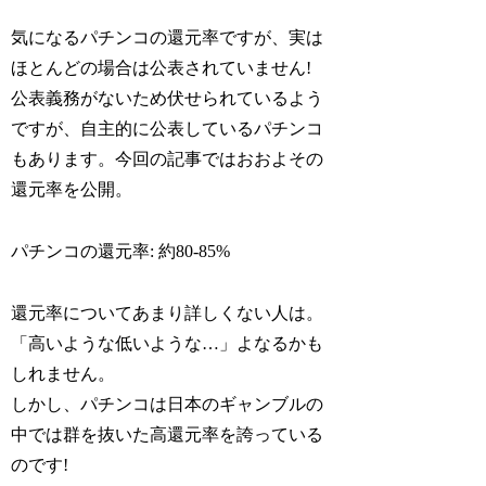
気になるパチンコの還元率ですが、実は
ほとんどの場合は公表されていません!
公表義務がないため伏せられているよう
ですが、自主的に公表しているパチンコ
もあります。今回の記事ではおおよその
還元率を公開。
パチンコの還元率: 約80-85%
還元率についてあまり詳しくない人は。
「高いような低いような…」よなるかも
しれません。
しかし、パチンコは日本のギャンブルの
中では群を抜いた高還元率を誇っている
のです!