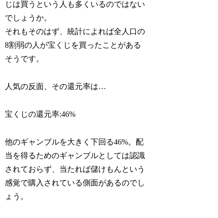
じは買うという人も多くいるのではない
でしょうか。
それもそのはず、統計によれば全人口の
8割弱の人が宝くじを買ったことがある
そうです。
人気の反面、その還元率は…
宝くじの還元率:46%
他のギャンブルを大きく下回る46%。配
当を得るためのギャンブルとしては認識
されておらず、当たれば儲けもんという
感覚で購入されている側面があるのでし
ょう。