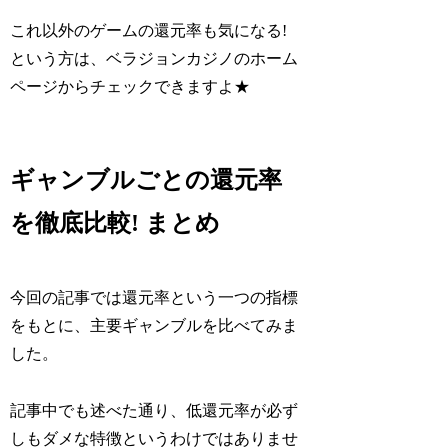
これ以外のゲームの還元率も気になる!
という方は、ベラジョンカジノのホーム
ページからチェックできますよ★
ギャンブルごとの還元率
を徹底比較! まとめ
今回の記事では還元率という一つの指標
をもとに、主要ギャンブルを比べてみま
した。
記事中でも述べた通り、低還元率が必ず
しもダメな特徴というわけではありませ