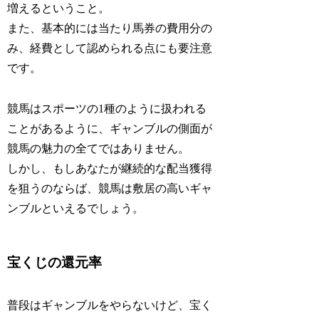
増えるということ。
また、基本的には当たり馬券の費用分の
み、経費として認められる点にも要注意
です。
競馬はスポーツの1種のように扱われる
ことがあるように、ギャンブルの側面が
競馬の魅力の全てではありません。
しかし、もしあなたが継続的な配当獲得
を狙うのならば、競馬は敷居の高いギャ
ンブルといえるでしょう。
宝くじの還元率
普段はギャンブルをやらないけど、宝く