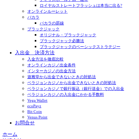
ロイヤルストレートフラッシュは本当に出る?
オンラインルーレット
バカラ
バカラの罫線
ブラックジャック
オリジナル・ブラックジャック
ブラックジャック必勝法
ブラックジャックのベーシックストラテジー
入出金 決済方法
入金方法を徹底比較
オンラインカジノ出金条件
インターカジノの出金方法
遊雅堂から出金できないときの対処法
ベラジョンカジノから出金できないときの対処法
ベラジョンカジノで銀行振込（銀行送金）での入出金
ベラジョンカジノの入出金にかかる手数料
Vega Wallet
ecoPayz
Bit Coin
Venus Point
お問合せ
ホーム