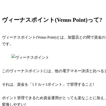
ヴィーナスポイント(Venus Point)って?
ヴィーナスポイント(Venus Point)とは、加盟店との間
です。
このヴィーナスポイントには、他の電子マネー決済と比べる
それは、
資金を「1ドル＝1ポイント」で管理すること
!
ポイント管理できるため資金運用がとっても楽なことに加え
変換しやすい!