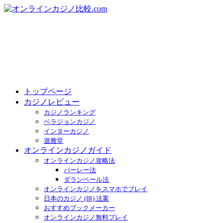
トップページ
カジノレビュー
カジノランキング
ベラジョンカジノ
インターカジノ
遊雅堂
オンラインカジノガイド
オンラインカジノ攻略法
パーレー法
ダランベール法
オンラインカジノをスマホでプレイ
日本のカジノ (IR) 法案
おすすめブックメーカー
オンラインカジノ無料プレイ