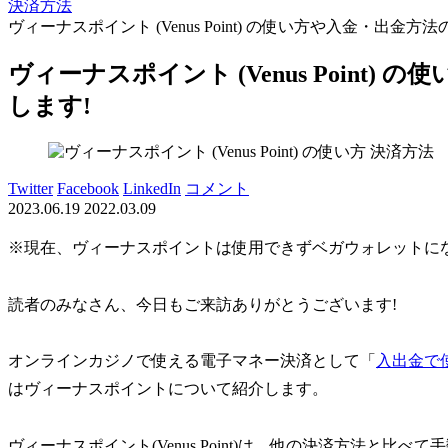
決済方法
ヴィーナスポイント (Venus Point) の使い方や入金・出金
ヴィーナスポイント (Venus Point
します!
決済方法
Twitter
Facebook
LinkedIn
コメント
2023.06.19
2022.03.09
※現在、ヴィーナスポイントは使用できずベガウォレットに
読者のみなさん、今日もご来訪ありがとうございます!
オンラインカジノで使える電子マネー決済として「
入出金で
はヴィーナスポイントについて紹介します。
ヴィーナスポイント(Venus Point)は、他の決済方法と