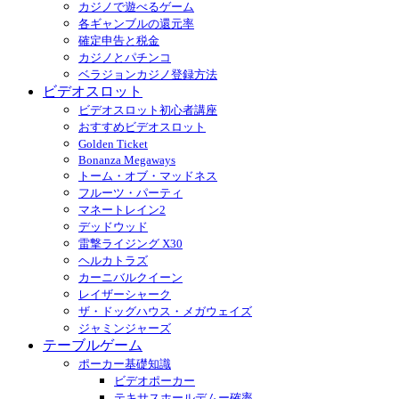
カジノで遊べるゲーム
各ギャンブルの還元率
確定申告と税金
カジノとパチンコ
ベラジョンカジノ登録方法
ビデオスロット
ビデオスロット初心者講座
おすすめビデオスロット
Golden Ticket
Bonanza Megaways
トーム・オブ・マッドネス
フルーツ・パーティ
マネートレイン2
デッドウッド
雷撃ライジング X30
ヘルカトラズ
カーニバルクイーン
レイザーシャーク
ザ・ドッグハウス・メガウェイズ
ジャミンジャーズ
テーブルゲーム
ポーカー基礎知識
ビデオポーカー
テキサスホールデムー確率