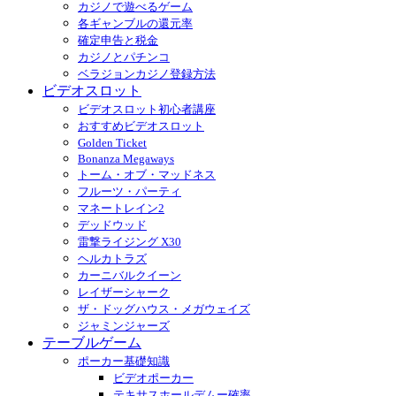
カジノで遊べるゲーム
各ギャンブルの還元率
確定申告と税金
カジノとパチンコ
ベラジョンカジノ登録方法
ビデオスロット
ビデオスロット初心者講座
おすすめビデオスロット
Golden Ticket
Bonanza Megaways
トーム・オブ・マッドネス
フルーツ・パーティ
マネートレイン2
デッドウッド
雷撃ライジング X30
ヘルカトラズ
カーニバルクイーン
レイザーシャーク
ザ・ドッグハウス・メガウェイズ
ジャミンジャーズ
テーブルゲーム
ポーカー基礎知識
ビデオポーカー
テキサスホールデムー確率