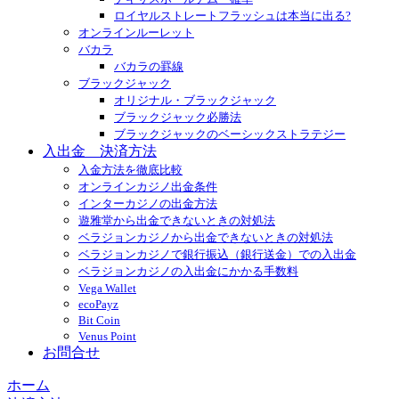
ロイヤルストレートフラッシュは本当に出る?
オンラインルーレット
バカラ
バカラの罫線
ブラックジャック
オリジナル・ブラックジャック
ブラックジャック必勝法
ブラックジャックのベーシックストラテジー
入出金 決済方法
入金方法を徹底比較
オンラインカジノ出金条件
インターカジノの出金方法
遊雅堂から出金できないときの対処法
ベラジョンカジノから出金できないときの対処法
ベラジョンカジノで銀行振込（銀行送金）での入出金
ベラジョンカジノの入出金にかかる手数料
Vega Wallet
ecoPayz
Bit Coin
Venus Point
お問合せ
ホーム