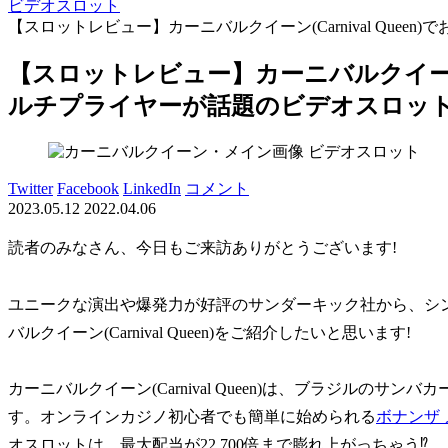
ビデオスロット
【スロットレビュー】カーニバルクイーン(Carnival Quee
【スロットレビュー】カーニバルクイーン(Car
ルチプライヤーが話題のビデオスロット
ビデオスロット
Twitter
Facebook
LinkedIn
コメント
2023.05.12
2022.04.06
読者のみなさん、今日もご来訪ありがとうございます!
ユニークな演出や爆発力が好評のサンダーキック社から、シ
バルクイーン(Carnival Queen)をご紹介したいと思います!
カーニバルクイーン(Carnival Queen)は、ブラジルの
す。オンラインカジノ初心者でも簡単に始められる
ボナンザ
オスロットは、最大配当が22,700倍まで膨れ上がっちゃう⁉