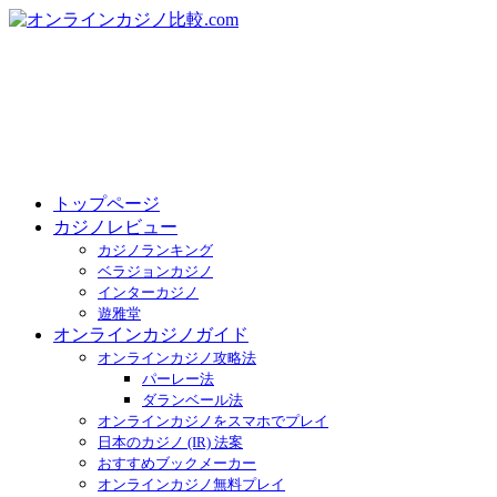
トップページ
カジノレビュー
カジノランキング
ベラジョンカジノ
インターカジノ
遊雅堂
オンラインカジノガイド
オンラインカジノ攻略法
パーレー法
ダランベール法
オンラインカジノをスマホでプレイ
日本のカジノ (IR) 法案
おすすめブックメーカー
オンラインカジノ無料プレイ