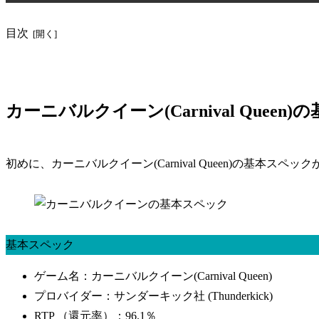
目次
カーニバルクイーン(Carnival Queen
初めに、カーニバルクイーン(Carnival Queen)の基本スペ
基本スペック
ゲーム名：カーニバルクイーン(Carnival Queen)
プロバイダー：サンダーキック社 (Thunderkick)
RTP （還元率）：96.1％