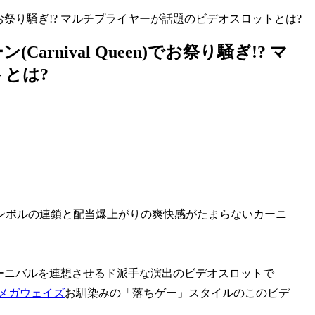
n)でお祭り騒ぎ!? マルチプライヤーが話題のビデオスロットとは?
nival Queen)でお祭り騒ぎ!? マ
とは?
ンボルの連鎖と配当爆上がりの爽快感がたまらないカーニ
サンバカーニバルを連想させるド派手な演出のビデオスロットで
 メガウェイズ
お馴染みの「落ちゲー」スタイルのこのビデ