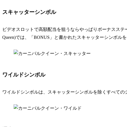
スキャッターシンボル
ビデオスロットで高額配当を狙うならやっぱりボーナスステージを
Queen)では、「BONUS」と書かれたスキャッターシンボ
ワイルドシンボル
ワイルドシンボルは、スキャッターシンボルを除くすべての