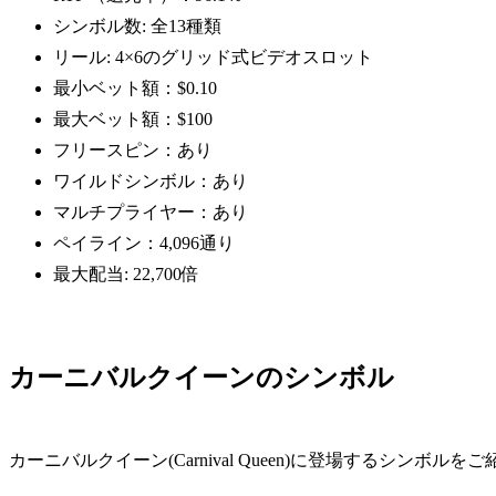
シンボル数: 全13種類
リール: 4×6のグリッド式ビデオスロット
最小ベット額：$0.10
最大ベット額：$100
フリースピン：あり
ワイルドシンボル：あり
マルチプライヤー：あり
ペイライン：4,096通り
最大配当: 22,700倍
カーニバルクイーンのシンボル
カーニバルクイーン(Carnival Queen)に登場するシンボルを